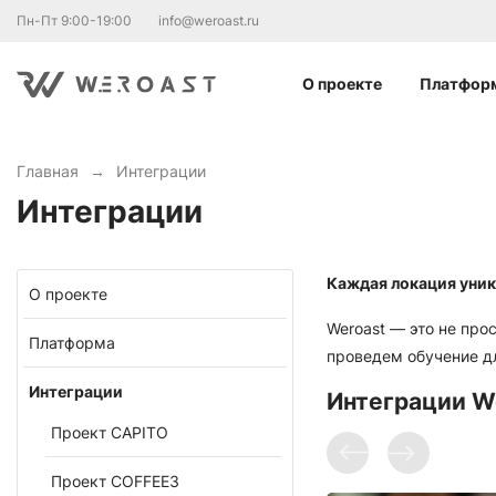
Пн-Пт 9:00-19:00
info@weroast.ru
О проекте
Платфор
Главная
→
Интеграции
Интеграции
Каждая локация уник
О проекте
Weroast — это не пр
Платформа
проведем обучение д
Интеграции
Интеграции W
Проект CAPITO
Проект COFFEE3